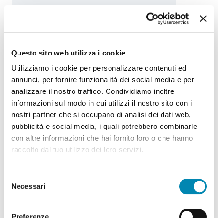
FISU
FORUM ITALIANO
per la SICUREZZA URBANA
Questo sito web utilizza i cookie
Il Forum italiano per la sicurezza urbana è
Utilizziamo i cookie per personalizzare contenuti ed
un’associazione attiva dal 1996 che riunisce
annunci, per fornire funzionalità dei social media e per
oltre 40 Città, Unioni di Comuni e Regioni
analizzare il nostro traffico. Condividiamo inoltre
italiane, il cui obiettivo è promuovere, anche
informazioni sul modo in cui utilizzi il nostro sito con i
nel nostro paese, nuove politiche di sicurezza
nostri partner che si occupano di analisi dei dati web,
urbana.
pubblicità e social media, i quali potrebbero combinarle
con altre informazioni che hai fornito loro o che hanno
raccolto dal tuo utilizzo dei loro servizi.
Selezione
Necessari
del
consenso
Cerca
Preferenze