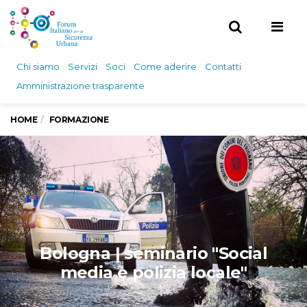
Men
Chi siamo
Servizi
Soci
Come aderire
Contatti
Amministrazione trasparente
HOME
FORMAZIONE
Bologna | seminario "Social
media e polizia locale"