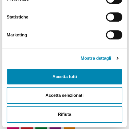
Statistiche
Il network
Marketing
Mostra dettagli
Accetta tutti
Accetta selezionati
National Forums
Rifiuta