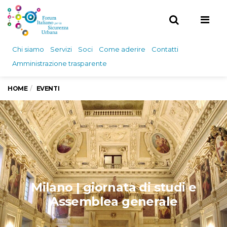
Men
Chi siamo
Servizi
Soci
Come aderire
Contatti
Amministrazione trasparente
HOME
EVENTI
Milano | giornata di studi e
Assemblea generale