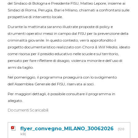
del Sindaco di Bologna e Presidente FISU, Matteo Lepore, insieme ai
Sindaci di Roma, Perugia, Bari e Milano, chiamati a confrontarsi sulle
prospettive di intervento locale
.
Durante la mattinata saranno illustrate proposte di policy e
strumenti operativi messi in campo dal FISU per la prevenzione della
criminalità giovanile. In questo contesto, verrà approfondito il
progetto documentaristico realizzato con
Chora & Will Media
, ideato
come risorsa per il presidio educativo nelle scuole e sul territorio,
pensato per fare riflettere di disagio, violenza minorile e dell’uso di
armi da taglio.
Nel pomeriggio, il programma proseguirà con lo svolgimento
dell’Assemblea Generale del FISU, riservata ai soci
.
Per maggiori dettagli, è possibile consultare il programma in
allegato.
Documenti Scaricabili
flyer_convegno_MILANO_30062026
(120
kB)