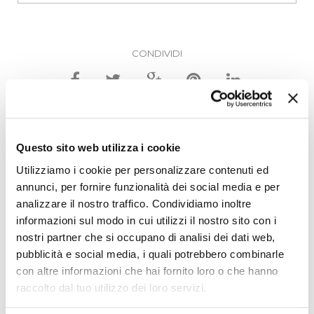
CONDIVIDI
FISU
Questo sito web utilizza i cookie
FORUM ITALIANO
Utilizziamo i cookie per personalizzare contenuti ed
per la SICUREZZA URBANA
annunci, per fornire funzionalità dei social media e per
analizzare il nostro traffico. Condividiamo inoltre
Il Forum italiano per la sicurezza urbana è
informazioni sul modo in cui utilizzi il nostro sito con i
un’associazione attiva dal 1996 che riunisce
nostri partner che si occupano di analisi dei dati web,
oltre 40 Città, Unioni di Comuni e Regioni
pubblicità e social media, i quali potrebbero combinarle
italiane, il cui obiettivo è promuovere, anche
con altre informazioni che hai fornito loro o che hanno
nel nostro paese, nuove politiche di sicurezza
raccolto dal tuo utilizzo dei loro servizi.
urbana.