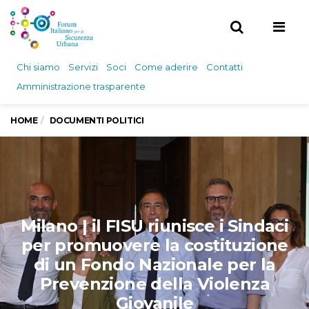
Men
Chi siamo
Servizi
Soci
Come aderire
Contatti
Amministrazione trasparente
HOME
DOCUMENTI POLITICI
Milano | il FISU riunisce i Sindaci
per promuovere la costituzione
di un Fondo Nazionale per la
Prevenzione della Violenza
Giovanile