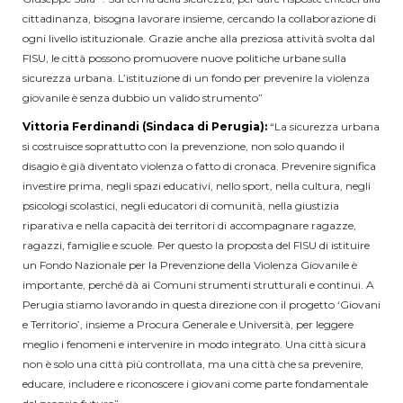
cittadinanza, bisogna lavorare insieme, cercando la collaborazione di
ogni livello istituzionale. Grazie anche alla preziosa attività svolta dal
FISU, le città possono promuovere nuove politiche urbane sulla
sicurezza urbana. L’istituzione di un fondo per prevenire la violenza
giovanile è senza dubbio un valido strumento”
Vittoria Ferdinandi (Sindaca di Perugia):
“La sicurezza urbana
si costruisce soprattutto con la prevenzione, non solo quando il
disagio è già diventato violenza o fatto di cronaca. Prevenire significa
investire prima, negli spazi educativi, nello sport, nella cultura, negli
psicologi scolastici, negli educatori di comunità, nella giustizia
riparativa e nella capacità dei territori di accompagnare ragazze,
ragazzi, famiglie e scuole. Per questo la proposta del FISU di istituire
un Fondo Nazionale per la Prevenzione della Violenza Giovanile è
importante, perché dà ai Comuni strumenti strutturali e continui. A
Perugia stiamo lavorando in questa direzione con il progetto ‘Giovani
e Territorio’, insieme a Procura Generale e Università, per leggere
meglio i fenomeni e intervenire in modo integrato. Una città sicura
non è solo una città più controllata, ma una città che sa prevenire,
educare, includere e riconoscere i giovani come parte fondamentale