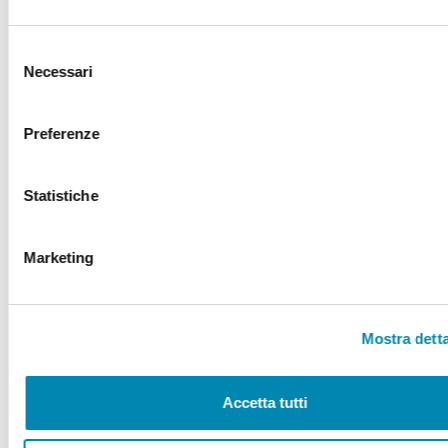
fenomeno da trattare solo in termini repressivi, ma come il risultato
di vulnerabilità sociali, povertà educativa, disagio psicologico,
marginalità urbana, assenza di spazi e mancanza di opportunità”.
Selezione
Necessari
del
L’impegno del FISU è orientato a trasformare la riflessione in azione,
consenso
favorendo la costruzione di un’alleanza istituzionale tra le
amministrazioni per sviluppare interventi condivisi, concreti e
Preferenze
trasferibili, finalizzati alla prevenzione della marginalità e della
violenza giovanile.
Statistiche
In allegato il documento di proposta
Documenti Scaricabili
Marketing
Proposte_FISU_Fondo_devianza_giovanile_3
(187 kB)
Mostra detta
CONDIVIDI
Accetta tutti