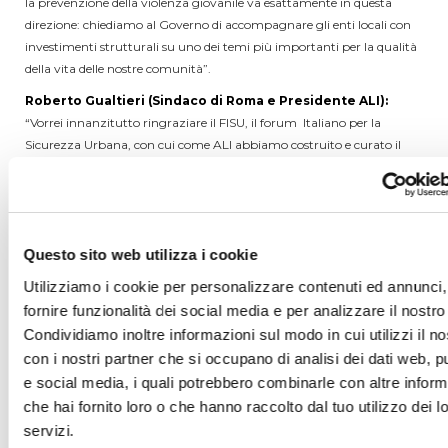
la prevenzione della violenza giovanile va esattamente in questa
direzione: chiediamo al Governo di accompagnare gli enti locali con
investimenti strutturali su uno dei temi più importanti per la qualità
della vita delle nostre comunità”.
Roberto Gualtieri (Sindaco di Roma e Presidente ALI):
“Vorrei innanzitutto ringraziare il FISU, il forum Italiano per la
Sicurezza Urbana, con cui come ALI abbiamo costruito e curato il
numero di Eutopica Per una sicurezza democrafica, dedicato a un
tema centrale per la vita delle nostre città e per la qualità della nostra
democrazia: la sicurezza urbana. Questo numero di Eutopica nasce
proprio con l’obiettivo di uscire dalla contrapposizione sterile tra chi
Questo sito web utilizza i cookie
riduce la sicurezza a ordine pubblico e repressione e chi, al contrario,
rischia di sottovalutare la domanda reale di protezione che arriva dai
Utilizziamo i cookie per personalizzare contenuti ed annunci,
cittadini. Il punto è costruire una visione più matura: una sicurezza
fornire funzionalità dei social media e per analizzare il nostro 
democratica, integrata, concreta, capace di proteggere le persone
Condividiamo inoltre informazioni sul modo in cui utilizzi il no
senza indebolire i diritti, la libertà, la coesione sociale e la qualità della
con i nostri partner che si occupano di analisi dei dati web, pu
convivenza civile. Dentro questa visione si inserisce con grande
e social media, i quali potrebbero combinarle con altre inform
coerenza la proposta del FISU per l’istituzione di un Fondo Nazionale
che hai fornito loro o che hanno raccolto dal tuo utilizzo dei l
per la Prevenzione della Violenza Giovanile. È una proposta
servizi.
importante perché affronta la violenza giovanile non come un