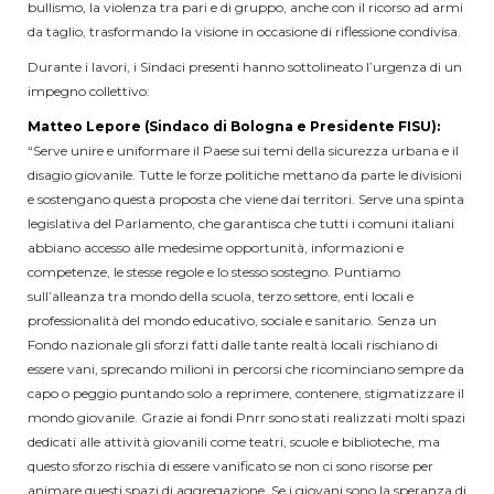
bullismo, la violenza tra pari e di gruppo, anche con il ricorso ad armi
da taglio, trasformando la visione in occasione di riflessione condivisa.
Durante i lavori, i Sindaci presenti hanno sottolineato l’urgenza di un
impegno collettivo:
Matteo Lepore (Sindaco di Bologna e Presidente FISU):
“Serve unire e uniformare il Paese sui temi della sicurezza urbana e il
disagio giovanile. Tutte le forze politiche mettano da parte le divisioni
e sostengano questa proposta che viene dai territori. Serve una spinta
legislativa del Parlamento, che garantisca che tutti i comuni italiani
abbiano accesso alle medesime opportunità, informazioni e
competenze, le stesse regole e lo stesso sostegno. Puntiamo
sull’alleanza tra mondo della scuola, terzo settore, enti locali e
professionalità del mondo educativo, sociale e sanitario. Senza un
Fondo nazionale gli sforzi fatti dalle tante realtà locali rischiano di
essere vani, sprecando milioni in percorsi che ricominciano sempre da
capo o peggio puntando solo a reprimere, contenere, stigmatizzare il
mondo giovanile. Grazie ai fondi Pnrr sono stati realizzati molti spazi
dedicati alle attività giovanili come teatri, scuole e biblioteche, ma
questo sforzo rischia di essere vanificato se non ci sono risorse per
animare questi spazi di aggregazione. Se i giovani sono la speranza di