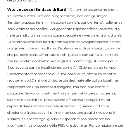
del proprio futuro”.
Vito Leccese (Sindaco di Bari):
“Da tempo sosteniamo che la
sicurezza si costruisce con pragmatismo, non con gli slogan.
Sentiamo spesso termini muscolari come ‘pugno di ferro’, ‘tolleranza
zero’ e ‘difesa dei confini’. Per garantire risposte efficaci, soprattutto
nelle grandi città, servono risorse adeguate e investimenti strutturali.
Ci confrontiamo con fatti di cronaca che coinvolgono spesso le fasce
più giovani, che sono soltanto l’epifenomeno di un disagio giovanile
che poi deve essere affrontato da chi guida le comunità sui territori,
ma noi sindaci dobbiamo avere gli strumenti. Oggi il Fondo per la
Sicurezza Urbana è insufficiente, come ANCI denuncia da tempo.
L’incremento temporaneo di 29 milioni di euro, ottenuto peraltro
recuperando 20 milioni di risorse già destinate alle polizie locali, ha
rappresentato una boccata d’ossigeno, ma non può essere la
soluzione. Servono investimenti stabili per rafforzare gli organici,
sostenere le attività di prevenzione e finanziare progetti mirati,
capaci di dare risposte concrete ai territori. Quando i cittadini
chiedono più sicurezza, il primo interlocutore a cui si rivolgono è il
sindaco, chiamato ogni giorno a rispondere con risorse spesso
insufficienti. La proposta della FISU di istituire un Fondo nazionale per