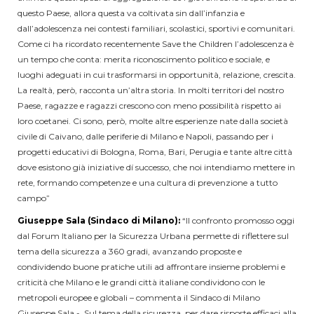
questo Paese, allora questa va coltivata sin dall’infanzia e
dall’adolescenza nei contesti familiari, scolastici, sportivi e comunitari.
Come ci ha ricordato recentemente Save the Children l’adolescenza è
un tempo che conta: merita riconoscimento politico e sociale, e
luoghi adeguati in cui trasformarsi in opportunità, relazione, crescita.
La realtà, però, racconta un’altra storia. In molti territori del nostro
Paese, ragazze e ragazzi crescono con meno possibilità rispetto ai
loro coetanei. Ci sono, però, molte altre esperienze nate dalla società
civile di Caivano, dalle periferie di Milano e Napoli, passando per i
progetti educativi di Bologna, Roma, Bari, Perugia e tante altre città
dove esistono già iniziative dí successo, che noi intendiamo mettere in
rete, formando competenze e una cultura di prevenzione a tutto
campo”
Giuseppe Sala (Sindaco di Milano):
“Il confronto promosso oggi
dal Forum Italiano per la Sicurezza Urbana permette di riflettere sul
tema della sicurezza a 360 gradi, avanzando proposte e
condividendo buone pratiche utili ad affrontare insieme problemi e
criticità che Milano e le grandi città italiane condividono con le
metropoli europee e globali – commenta il Sindaco di Milano
Giuseppe Sala -. Sul tema della sicurezza, per dare risposte efficaci alla