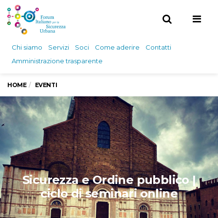
Men
Chi siamo
Servizi
Soci
Come aderire
Contatti
Amministrazione trasparente
HOME
EVENTI
Sicurezza e Ordine pubblico |
ciclo di seminari online