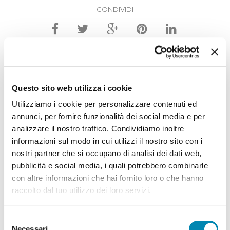
CONDIVIDI
FISU
Questo sito web utilizza i cookie
FORUM ITALIANO
Utilizziamo i cookie per personalizzare contenuti ed
per la SICUREZZA URBANA
annunci, per fornire funzionalità dei social media e per
analizzare il nostro traffico. Condividiamo inoltre
Il Forum italiano per la sicurezza urbana è
informazioni sul modo in cui utilizzi il nostro sito con i
un’associazione attiva dal 1996 che riunisce
nostri partner che si occupano di analisi dei dati web,
oltre 40 Città, Unioni di Comuni e Regioni
pubblicità e social media, i quali potrebbero combinarle
italiane, il cui obiettivo è promuovere, anche
con altre informazioni che hai fornito loro o che hanno
nel nostro paese, nuove politiche di sicurezza
raccolto dal tuo utilizzo dei loro servizi.
urbana.
Selezione
Necessari