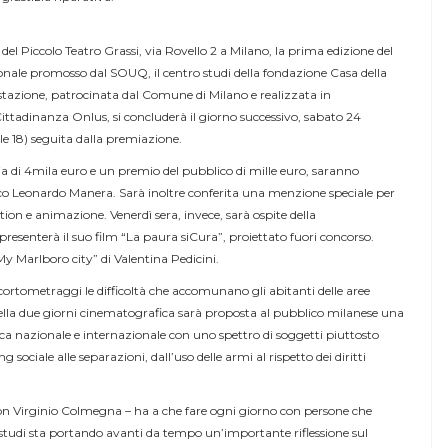
 del Piccolo Teatro Grassi, via Rovello 2 a Milano, la prima edizione del
ale promosso dal SOUQ, il centro studi della fondazione Casa della
stazione, patrocinata dal Comune di Milano e realizzata in
ittadinanza Onlus, si concluderà il giorno successivo, sabato 24
le 18) seguita dalla premiazione.
uria di 4mila euro e un premio del pubblico di mille euro, saranno
ico Leonardo Manera. Sarà inoltre conferita una menzione speciale per
ction e animazione. Venerdì sera, invece, sarà ospite della
esenterà il suo film “La paura siCura”, proiettato fuori concorso.
y Marlboro city” di Valentina Pedicini.
i cortometraggi le difficoltà che accomunano gli abitanti delle aree
Nella due giorni cinematografica sarà proposta al pubblico milanese una
ca nazionale e internazionale con uno spettro di soggetti piuttosto
sociale alle separazioni, dall’uso delle armi al rispetto dei diritti
 don Virginio Colmegna – ha a che fare ogni giorno con persone che
o studi sta portando avanti da tempo un’importante riflessione sul