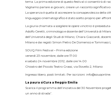
tema. La prima edizione di questo festival ci consentirà di r
Vogliamo parlare ai giovani, creare un racconto significativo c
La speranza è quella di accrescere la consapevolezza della citt
linguaggio cinematografico è stato scelto proprio per affro
La giuria chiamata a scegliere le opere vincitrici è presiedut
Adolfo Ceretti, criminologo e docente dell’Università di Milan
dell’Università degli Studi di Milano; Chiara Giaccardi, docent
Milano e dai registi Simon Pietro De Domenico e Tommaso 
SOUQ Film Festival – Prima edizione
venerdì 23 novembre, dalle ore 17.00
e sabato 24 novembre 2012, dalle ore 14.00
Chiostro del Piccolo Teatro Grassi, via Rovello 2, Milano
Ingresso libero, posti limitati. Per iscrizioni: info@souqonline.
La paura siCura a Reggio Emilia
Scarica il programma dell’iniziativa del 30 Novembre progetto
un anno di strada”.