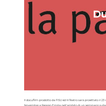
Du
Il docufilm prodotto da FISU ed InTeatro sarà proiettato il 2
Novembre a Reggio Emilia nell’ambito di un seminario sulla g