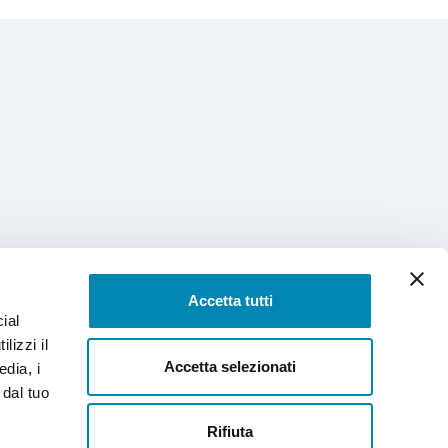
Accetta tutti
ial
lizzi il
Accetta selezionati
edia, i
 dal tuo
SOCI
COME ADERIRE
SERVIZI
CONTATTI
Rifiuta