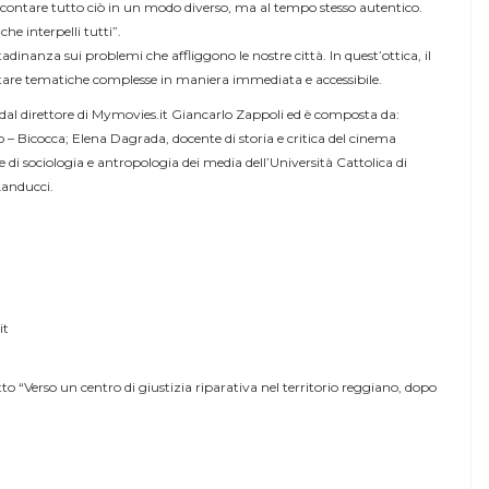
accontare tutto ciò in un modo diverso, ma al tempo stesso autentico.
he interpelli tutti”.
adinanza sui problemi che affliggono le nostre città. In quest’ottica, il
ntare tematiche complesse in maniera immediata e accessibile.
a dal direttore di Mymovies.it Giancarlo Zappoli ed è composta da:
o – Bicocca; Elena Dagrada, docente di storia e critica del cinema
e di sociologia e antropologia dei media dell’Università Cattolica di
Landucci.
it
 “Verso un centro di giustizia riparativa nel territorio reggiano, dopo