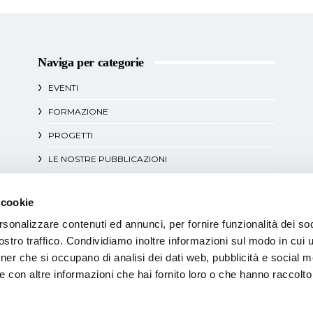
Naviga per categorie
EVENTI
FORMAZIONE
PROGETTI
LE NOSTRE PUBBLICAZIONI
DOCUMENTI POLITICI
 cookie
APPROFONDIMENTI
rsonalizzare contenuti ed annunci, per fornire funzionalità dei soc
BUONE PRASSI
stro traffico. Condividiamo inoltre informazioni sul modo in cui uti
tner che si occupano di analisi dei dati web, pubblicità e social m
 con altre informazioni che hai fornito loro o che hanno raccolto
CHI SIAMO