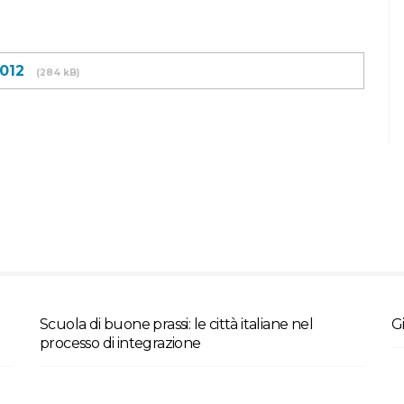
2012
(284 kB)
Scuola di buone prassi: le città italiane nel
Gi
processo di integrazione