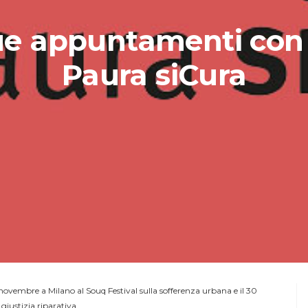
e appuntamenti con
Paura siCura
3 novembre a Milano al Souq Festival sulla sofferenza urbana e il 30
iustizia riparativa.