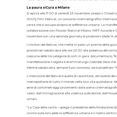
La paura siCura a Milano
Si aprirà alle 17.00 di venerdì 23 novembre, presso il Chiostro
SOUQ Film Festival, un concorso cinematografico internazion
carità che si occupa proprio di sofferenza urbana. La manife
collaborazione con Piccolo Teatro di Milano, MIFF Awards e C
novembre con una seconda giornata di proiezioni (dalle 14 al
I vincitori del festival, che mette in palio un premio della gi
proclamati sabato sera alle ore 20.30 alla presenza del com
ciascuna delle tre categorie di corti in gara: documentario, fi
manifestazione il regista e drammaturgo Gabriele Vacis che pr
Mentre sabato sera, sempre fuori concorso, sarà proiettato “M
L’intenzione del festival è quella di raccontare, attraverso de
metropolitane di tutto il mondo nella loro vita quotidiana. 
serie di cortometraggi provenienti dalla scena cinematografi
vasto: dall’immigrazione alla violenza sulle donne, dall’housing 
umani.
“La Casa della carità – spiega il presidente della fondazione
vivono sulla loro pelle la sofferenza urbana e il nostro centr