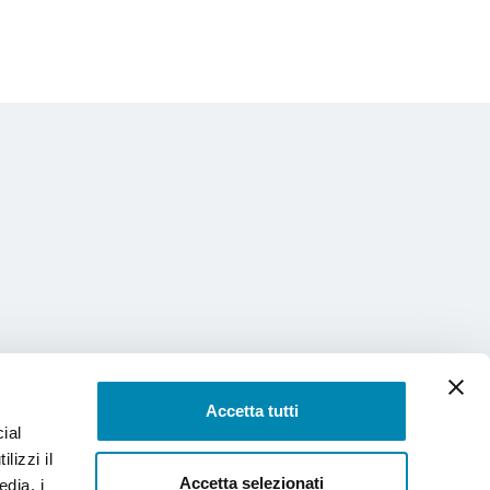
Accetta tutti
ial
lizzi il
Accetta selezionati
edia, i